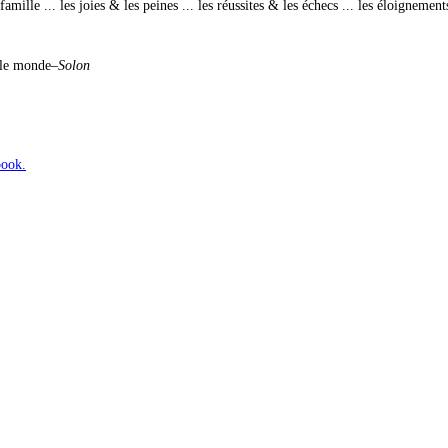
le ... les joies & les peines ... les réussites & les échecs ... les éloignements
t le monde
–Solon
book.