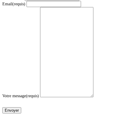
Email
(requis)
Votre message
(requis)