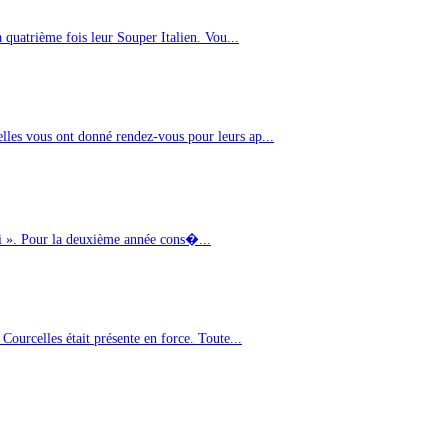
 quatrième fois leur Souper Italien. Vou...
les vous ont donné rendez-vous pour leurs ap...
ki ». Pour la deuxième année cons�...
urcelles était présente en force. Toute...